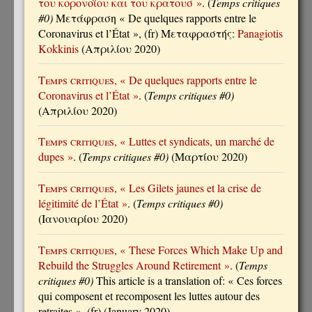
του κορονοϊου και του κρατουσ »
. (
Temps critiques
#0)
Μετάφραση « De quelques rapports entre le
Coronavirus et l’État », (fr) Μεταφραστής:
Panagiotis
Kokkinis
(Απριλίου 2020)
Temps critiques
, « De quelques rapports entre le
Coronavirus et l’État »
. (
Temps critiques #0)
(Απριλίου 2020)
Temps critiques
, « Luttes et syndicats, un marché de
dupes »
. (
Temps critiques #0)
(Μαρτίου 2020)
Temps critiques
, « Les Gilets jaunes et la crise de
légitimité de l’État »
. (
Temps critiques #0)
(Ιανουαρίου 2020)
Temps critiques
, « These Forces Which Make Up and
Rebuild the Struggles Around Retirement »
. (
Temps
critiques #0)
This article is a translation of: « Ces forces
qui composent et recomposent les luttes autour des
retraites », (fr) (January 2020)