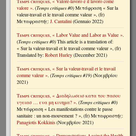
Temps critiques
, « Valore-lavoro e il lavoro come
valore »
. (
Temps critiques #0)
Μετάφραση « Sur la
valeur-travail et le travail comme valeur », (fr)
Μεταφραστής:
J. Cantalini
(Gennaio 2022)
Temps critiques
, « Labor Value and Labor as Value »
.
(
Temps critiques #0)
This article is a translation of:
« Sur la valeur-travail et le travail comme valeur », (fr)
Translated by:
Robert Hurley
(December 2021)
Temps critiques
, « Sur la valeur-travail et le travail
comme valeur »
. (
Temps critiques #19)
(Νοεμβρίου
2021)
Temps critiques
, « Διαδηλωσεισ κατα του πασου
υγειασ … ενα μη κινημα? »
. (
Temps critiques #0)
Μετάφραση « Les manifestations contre le passe
sanitaire : un non-mouvement ? », (fr) Μεταφραστής:
Panagiotis Kokkinis
(Νοεμβρίου 2021)
Temps critiques
, « Demonstrations Against the Health