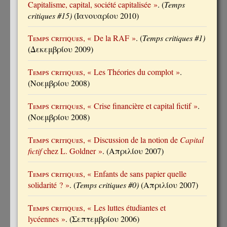
Capitalisme, capital, société capitalisée »
. (
Temps
critiques #15)
(Ιανουαρίου 2010)
Temps critiques
, « De la RAF »
. (
Temps critiques #1)
(Δεκεμβρίου 2009)
Temps critiques
, « Les Théories du complot »
.
(Νοεμβρίου 2008)
Temps critiques
, « Crise financière et capital fictif »
.
(Νοεμβρίου 2008)
Temps critiques
, « Discussion de la notion de
Capital
fictif
chez L. Goldner »
. (Απριλίου 2007)
Temps critiques
, « Enfants de sans papier quelle
solidarité ? »
. (
Temps critiques #0)
(Απριλίου 2007)
Temps critiques
, « Les luttes étudiantes et
lycéennes »
. (Σεπτεμβρίου 2006)