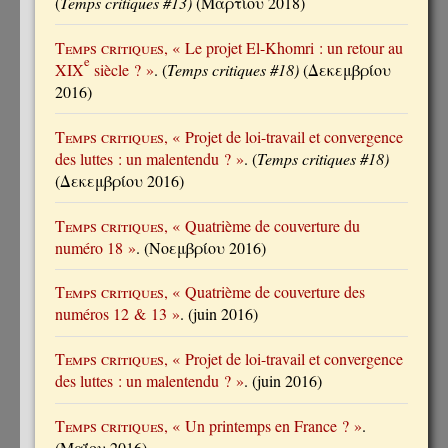
(
Temps critiques #13)
(Μαρτίου 2018)
Temps critiques
, « Le projet El-Khomri : un retour au
e
XIX
siècle ? »
. (
Temps critiques #18)
(Δεκεμβρίου
2016)
Temps critiques
, « Projet de loi-travail et convergence
des luttes : un malentendu ? »
. (
Temps critiques #18)
(Δεκεμβρίου 2016)
Temps critiques
, « Quatrième de couverture du
numéro 18 »
. (Νοεμβρίου 2016)
Temps critiques
, « Quatrième de couverture des
numéros 12 & 13 »
. (juin 2016)
Temps critiques
, « Projet de loi-travail et convergence
des luttes : un malentendu ? »
. (juin 2016)
Temps critiques
, « Un printemps en France ? »
.
(Μαΐου 2016)