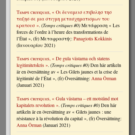
Temps critiques
, « Οι δυναμεισ επιβολησ τησ
ταξησ σε μια στιγμη μετασχηματισμων του
κρατουσ »
. (
Temps critiques #0)
Μετάφραση « Les
forces de l’ordre à l’heure des transformations de
l’État », (fr) Μεταφραστής:
Panagiotis Kokkinis
(Ιανουαρίου 2021)
Temps critiques
, « De gula västarna och statens
legitimitetskris »
. (
Temps critiques #0)
Den här artikeln
är en översättning av « Les Gilets jaunes et la crise de
légitimité de l’État », (fr) Översättning:
Anna Örman
(Januari 2021)
Temps critiques
, « Gula västarna – ett motstånd mot
kapitalets revolution »
. (
Temps critiques #0)
Den här
artikeln är en översättning av « Gilets jaunes : une
résistance à la révolution du capital », (fr) Översättning:
Anna Örman
(Januari 2021)