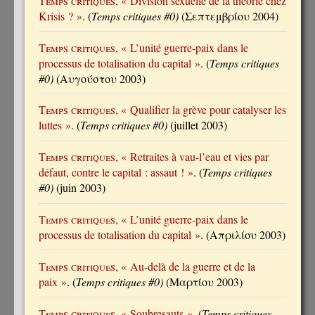
Temps critiques
, « Division sexuelle de la théorie chez
Krisis ? »
. (
Temps critiques #0)
(Σεπτεμβρίου 2004)
Temps critiques
, « L’unité guerre-paix dans le
processus de totalisation du capital »
. (
Temps critiques
#0)
(Αυγούστου 2003)
Temps critiques
, « Qualifier la grève pour catalyser les
luttes »
. (
Temps critiques #0)
(juillet 2003)
Temps critiques
, « Retraites à vau-l’eau et vies par
défaut, contre le capital : assaut ! »
. (
Temps critiques
#0)
(juin 2003)
Temps critiques
, « L’unité guerre-paix dans le
processus de totalisation du capital »
. (Απριλίου 2003)
Temps critiques
, « Au-delà de la guerre et de la
paix »
. (
Temps critiques #0)
(Μαρτίου 2003)
Temps critiques
, « Soubresauts »
. (
Temps critiques