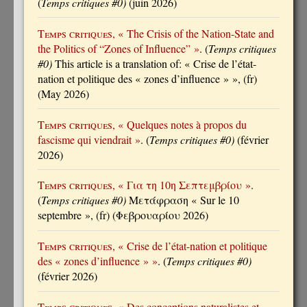
(
Temps critiques #0)
(juin 2026)
Temps critiques
, « The Crisis of the Nation-State and
the Politics of “Zones of Influence” »
. (
Temps critiques
#0)
This article is a translation of: « Crise de l’état-
nation et politique des « zones d’influence » », (fr)
(May 2026)
Temps critiques
, « Quelques notes à propos du
fascisme qui viendrait »
. (
Temps critiques #0)
(février
2026)
Temps critiques
, « Για τη 10η Σεπτεμβρίου »
.
(
Temps critiques #0)
Μετάφραση « Sur le 10
septembre », (fr) (Φεβρουαρίου 2026)
Temps critiques
, « Crise de l’état-nation et politique
des « zones d’influence » »
. (
Temps critiques #0)
(février 2026)
Temps critiques
, « Des conceptions naturalistes et