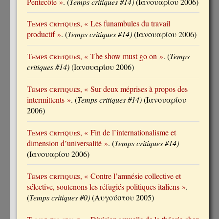
Pentecôte »
. (
Temps critiques #14)
(Ιανουαρίου 2006)
Temps critiques
, « Les funambules du travail
productif »
. (
Temps critiques #14)
(Ιανουαρίου 2006)
Temps critiques
, « The show must go on »
. (
Temps
critiques #14)
(Ιανουαρίου 2006)
Temps critiques
, « Sur deux méprises à propos des
intermittents »
. (
Temps critiques #14)
(Ιανουαρίου
2006)
Temps critiques
, « Fin de l’internationalisme et
dimension d’universalité »
. (
Temps critiques #14)
(Ιανουαρίου 2006)
Temps critiques
, « Contre l’amnésie collective et
sélective, soutenons les réfugiés politiques italiens »
.
(
Temps critiques #0)
(Αυγούστου 2005)