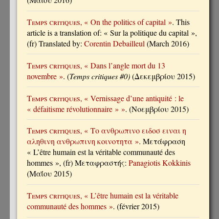
Temps critiques
, « On the politics of capital »
. This
article is a translation of: « Sur la politique du capital »,
(fr) Translated by:
Corentin Debailleul
(March 2016)
Temps critiques
, « Dans l’angle mort du 13
novembre »
. (
Temps critiques #0)
(Δεκεμβρίου 2015)
Temps critiques
, « Vernissage d’une antiquité : le
« défaitisme révolutionnaire » »
. (Νοεμβρίου 2015)
Temps critiques
, « Το ανθρωπινο ειδοσ ειναι η
αληθινη ανθρωπινη κοινοτητα »
. Μετάφραση
« L’être humain est la véritable communauté des
hommes », (fr) Μεταφραστής:
Panagiotis Kokkinis
(Μαΐου 2015)
Temps critiques
, « L’être humain est la véritable
communauté des hommes »
. (février 2015)