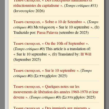
réductionnistes du capitalisme »
. (
Temps critiques #31)
(Ιανουαρίου 2026)
Temps critiques
, « Sobre o 10 de Setembro »
. (
Temps
critiques #0)
Μετάφραση « Sur le 10 septembre », (fr)
Traduzido por:
Passa Palavra
(setembro de 2025)
Temps critiques
, « On the 10th of September »
.
(
Temps critiques #0)
This article is a translation of:
« Sur le 10 septembre », (fr) Translated by:
Ill Will
(September 2025)
Temps critiques
, « Sur le 10 septembre »
. (
Temps
critiques #0)
(Σεπτεμβρίου 2025)
Temps critiques
, « Quelques notes sur les
mouvements de libération des années 1960-1970 et leur
devenu »
. (
Temps critiques #0)
(Σεπτεμβρίου 2025)
Temps critiques
, « Des immigrés aux migrants »
.