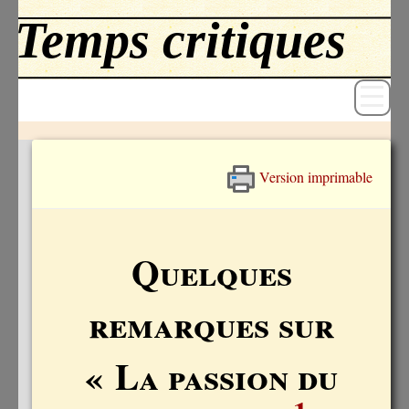
Version imprimable
Revue
Livres
Quelques
Textes
remarques sur
Archives
Blog
« La passion du