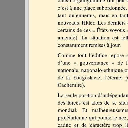
dans l’organigramme (un peu 
c’est à une place subordonnée.
tant qu’ennemis, mais en tant
nouveaux Hitler. Les dernier
certains de ces « États-voyous »
amendé). La situation est tel
constamment remises à jour.
Comme tout l’édifice repose su
d’une « gouvernance » de l’i
nationale, nationalo-ethnique o
de la Yougoslavie, l’éternel 
Cachemire).
La seule position d’indépendanc
des forces est alors de se si
mondial. Et malheureusement
prolétarienne qui pointe le nez
caduc et de caractère trop l