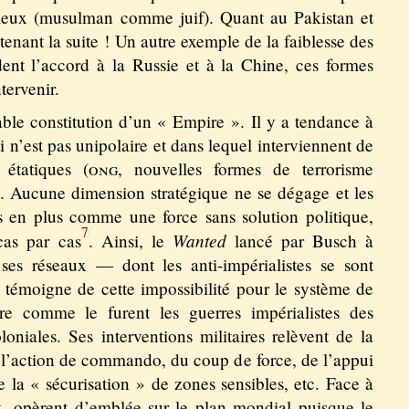
igieux (musulman comme juif). Quant au Pakistan et
nant la suite ! Un autre exemple de la faiblesse des
dent l’accord à la Russie et à la Chine, ces formes
tervenir.
itable constitution d’un « Empire ». Il y a tendance à
 n’est pas unipolaire et dans lequel interviennent de
étatiques (
ong
, nouvelles formes de terrorisme
. Aucune dimension stratégique ne se dégage et les
s en plus comme une force sans solution politique,
7
Wanted
cas par cas
. Ainsi, le
lancé par Busch à
es réseaux — dont les anti-impérialistes se sont
témoigne de cette impossibilité pour le système de
e comme le furent les guerres impérialistes des
oniales. Ses interventions militaires relèvent de la
e l’action de commando, du coup de force, de l’appui
de la « sécurisation » de zones sensibles, etc. Face à
x, opèrent d’emblée sur le plan mondial puisque le