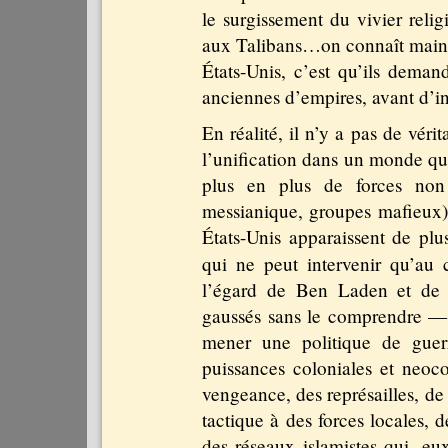
le surgissement du vivier rel
aux Talibans…on connaît mainte
États-Unis, c’est qu’ils deman
anciennes d’empires, avant d’in
En réalité, il n’y a pas de vér
l’unification dans un monde qui
plus en plus de forces non 
messianique, groupes mafieux)
États-Unis apparaissent de plu
qui ne peut intervenir qu’au 
l’égard de Ben Laden et de s
gaussés sans le comprendre — 
mener une politique de guerr
puissances coloniales et neocol
vengeance, des représailles, d
tactique à des forces locales, 
des réseaux islamistes qui, eu