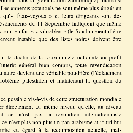
comme dans la globalisation économique), même si
 Les ennemis potentiels ne sont même plus érigés en
 qu’« États-voyous » et leurs dirigeants sont des
s événements du 11 Septembre indiquent que même
 sont en fait « civilisables » (le Soudan vient d’être
lement instable que des listes noires doivent être
r le déclin de la souveraineté nationale au profit
ntérêt général bien compris, toute revendication
u autre devient une véritable poudrière (l’éclatement
problème palestinien et maintenant la question du
e possible vis-à-vis de cette structuration mondiale
tuer directement au même niveau qu’elle, au niveau
 ce n’est pas la révolution internationaliste
, ce n’est plus non plus un pan-arabisme aujourd’hui
imité eu égard à la recomposition actuelle, mais