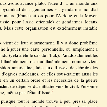
 nous avons avancé plutôt l’idée d’ « un monde aux
me pyramidal de « gendarmes » : gendarme mondial
égionaux (France et
gb
pour l’Afrique et le Moyen
ssie pour l’Asie orientale) et gendarmes locaux
n). Mais cette organisation est extrêmement instable
x vient de leur surarmement. Il y a donc problème
che à jouer une carte personnelle, ou simplement à
ndu (cela a été le cas de l’Irak). Paradoxalement les
 bilatéralement ou multilatéralement comme vient
ition américaine, faite aux Russes, de détruire les
d’ogives nucléaires, et elles sous-traitent aussi les
en un certain ordre et les nécessités de la guerre
fert de dépense du militaire vers le civil. Personne
6
ne, même pas l’État d’Israël
.
 puisque tout le monde trouve à peu près sa place