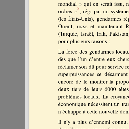
mondial » qui en serait issu,
5
ordres »
, régi par un systè
(les États-Unis), gendarmes r
Orient,
urss
et maintenant Ru
(Turquie, Israël, Irak, Pakista
pour plusieurs raisons :
La force des gendarmes locau
dès que l’un d’entre eux cher
réclamer son dû pour service re
superpuissances se désarment
encore de le montrer la propos
deux tiers de leurs 6000 têtes 
problèmes locaux. La croyance 
économique nécessitent un trans
n’échappe à cette nouvelle don
Il n’y a plus d’ennemi connu,