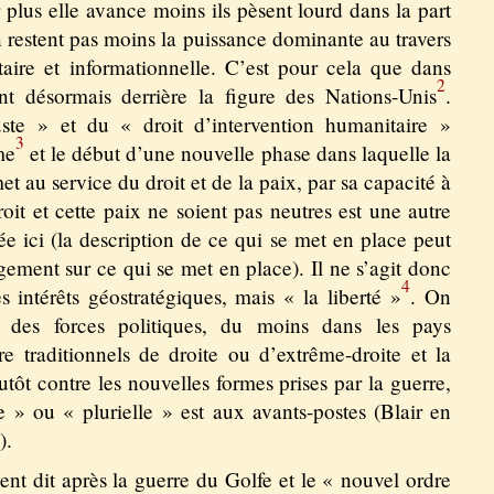
r plus elle avance moins ils pèsent lourd dans la part
en restent pas moins la puissance dominante au travers
itaire et informationnelle. C’est pour cela que dans
2
tent désormais derrière la figure des Nations-Unis
.
uste » et du « droit d’intervention humanitaire »
3
me
et le début d’une nouvelle phase dans laquelle la
et au service du droit et de la paix, par sa capacité à
roit et cette paix ne soient pas neutres est une autre
e ici (la description de ce qui se met en place peut
gement sur ce qui se met en place). Il ne s’agit donc
4
 intérêts géostratégiques, mais « la liberté »
. On
n des forces politiques, du moins dans les pays
re traditionnels de droite ou d’extrême-droite et la
tôt contre les nouvelles formes prises par la guerre,
 » ou « plurielle » est aux avants-postes (Blair en
).
ent dit après la guerre du Golfe et le « nouvel ordre