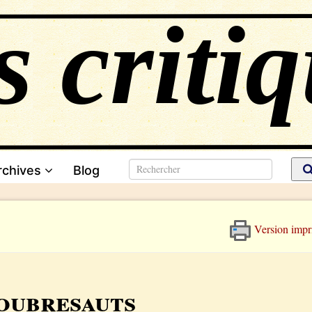
rchives
Blog
Version impr
oubresauts