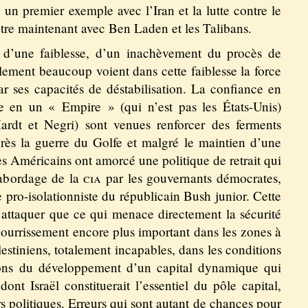
 un premier exemple avec l’Iran et la lutte contre le
tre maintenant avec Ben Laden et les Talibans.
it d’une faiblesse, d’un inachèvement du procès de
alement beaucoup voient dans cette faiblesse la force
 ses capacités de déstabilisation. La confiance en
e en un « Empire » (qui n’est pas les États-Unis)
Hardt et Negri) sont venues renforcer des ferments
Après la guerre du Golfe et malgré le maintien d’une
s Américains ont amorcé une politique de retrait qui
 sabordage de la
cia
par les gouvernants démocrates,
e pro-isolationniste du républicain Bush junior. Cette
n’attaquer que ce qui menace directement la sécurité
pourrissement encore plus important dans les zones à
alestiniens, totalement incapables, dans les conditions
tions du développement d’un capital dynamique qui
dont Israël constituerait l’essentiel du pôle capital,
s politiques. Erreurs qui sont autant de chances pour