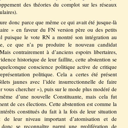
eloppement des théories du complot sur les réseaux
laires).
ure donc parce que même ce qui avait été jusque-là
aire » en faveur du FN version père ou des petits
ul puisque le vote RN a montré son intégration au
ble, ce que n’a pu produire le nouveau candidat
is contrairement à d’anciens espoirs libertaires,
dence historique de leur faillite, cette abstention se
quelconque conscience politique active de critique
eprésentation politique. Cela a certes été présent
ets jaunes avec l’idée insurrectionnelle de faire
er vous chercher »), puis sur le mode plus modéré de
même d’une nouvelle Constituante, mais cela fut
ent de ces élections. Cette abstention est comme la
térêts constitués du fait à la fois de leur situation
t de leur niveau important d’atomisation et de
nt donc se reconnaître parmi une prolifération de