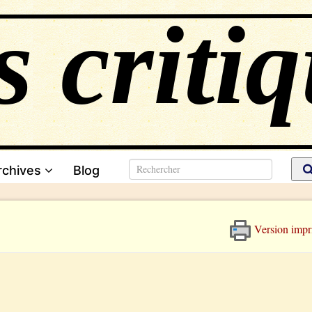
rchives
Blog
Version impr