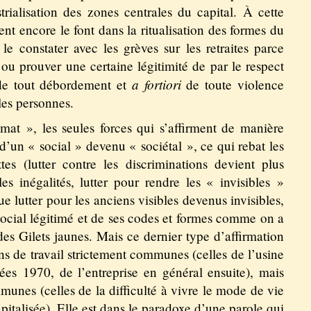
trialisation des zones centrales du capital. À cette
ent encore le font dans la ritualisation des formes du
 constater avec les grèves sur les retraites parce
ou prouver une certaine légitimité de par le respect
a fortiori
 de tout débordement et
de toute violence
les personnes.
at », les seules forces qui s’affirment de manière
 d’un « social » devenu « sociétal », ce qui rebat les
ttes (lutter contre les discriminations devient plus
es inégalités, lutter pour rendre les « invisibles »
ue lutter pour les anciens visibles devenus invisibles,
 social légitimé et de ses codes et formes comme on a
es Gilets jaunes. Mais ce dernier type d’affirmation
ns de travail strictement communes (celles de l’usine
ées 1970, de l’entreprise en général ensuite), mais
unes (celles de la difficulté à vivre le mode de vie
pitalisée). Elle est dans le paradoxe d’une parole qui