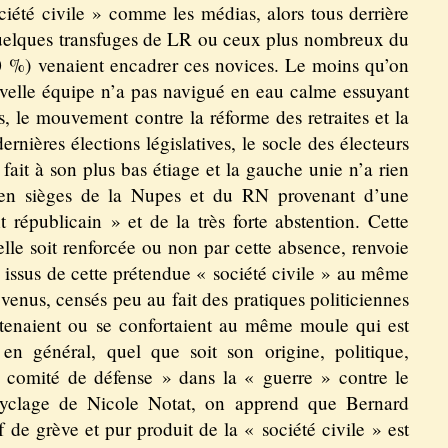
iété civile » comme les médias, alors tous derrière
quelques transfuges de LR ou ceux plus nombreux du
 %) venaient encadrer ces novices. Le moins qu’on
ouvelle équipe n’a pas navigué en eau calme essuyant
, le mouvement contre la réforme des retraites et la
dernières élections législatives, le socle des électeurs
a fait à son plus bas étiage et la gauche unie n’a rien
 en sièges de la Nupes et du RN provenant d’une
 républicain » et de la très forte abstention. Cette
elle soit renforcée ou non par cette absence, renvoie
 issus de cette prétendue « société civile » au même
enus, censés peu au fait des pratiques politiciennes
rtenaient ou se confortaient au même moule qui est
en général, quel que soit son origine, politique,
e comité de défense » dans la « guerre » contre le
ecyclage de Nicole Notat, on apprend que Bernard
 de grève et pur produit de la « société civile » est