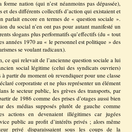
sa forme nation (qui n’est néanmoins pas dépassée),
 et des différents collectifs d’action qui existaient et
 parlait encore en termes de « question sociale ».
ion du social n’en ont pas pour autant manifesté un
rents slogans plus performatifs qu’effectifs (du « tout
des années 1970 au « le personnel est politique » des
ularismes se voulant radicaux).
, ce qui relevait de l’ancienne question sociale a lui
ancien social légitime (celui des syndicats ouvriers)
 à partir du moment où revendiquer pour une classe
déclaré corporatiste et ne plus représenter un élément
dans le secteur public, les grèves des transports, par
partir de 1986 comme des prises d’otages aussi bien
ar des médias supposés plutôt de gauche comme
 actions en devenaient illégitimes car jugées
vice public au profit d’intérêts privés ; alors même
eur privé disparaissaient sous les coups de la