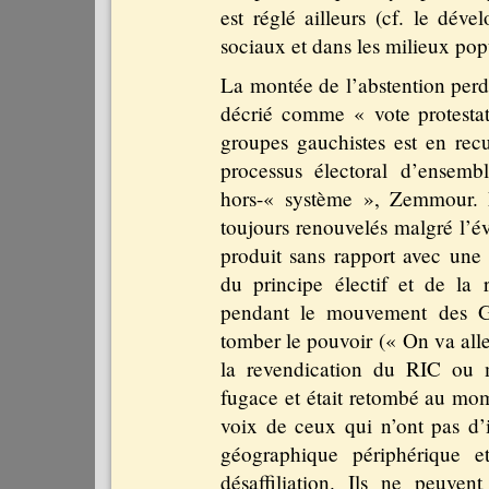
est réglé ailleurs (cf. le dév
sociaux et dans les milieux popu
La montée de l’abstention perd
décrié comme « vote protestat
groupes gauchistes est en rec
processus électoral d’ensem
hors-« système », Zemmour. Ma
toujours renouvelés malgré l’évi
produit sans rapport avec une 
du principe électif et de la r
pendant le mouvement des Gil
tomber le pouvoir (« On va all
la revendication du RIC ou 
fugace et était retombé au mom
voix de ceux qui n’ont pas d’in
géographique périphérique e
désaffiliation. Ils ne peuve