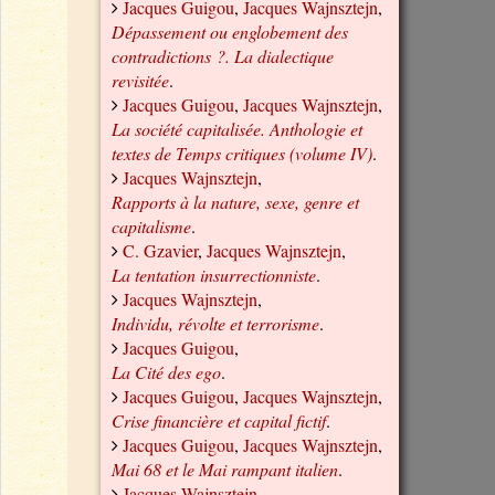
Jacques Guigou
,
Jacques Wajnsztejn
,
Dépassement ou englobement des
contradictions ?. La dialectique
revisitée
.
Jacques Guigou
,
Jacques Wajnsztejn
,
La société capitalisée. Anthologie et
textes de Temps critiques (volume IV)
.
Jacques Wajnsztejn
,
Rapports à la nature, sexe, genre et
capitalisme
.
C. Gzavier
,
Jacques Wajnsztejn
,
La tentation insurrectionniste
.
Jacques Wajnsztejn
,
Individu, révolte et terrorisme
.
Jacques Guigou
,
La Cité des ego
.
Jacques Guigou
,
Jacques Wajnsztejn
,
Crise financière et capital fictif
.
Jacques Guigou
,
Jacques Wajnsztejn
,
Mai 68 et le Mai rampant italien
.
Jacques Wajnsztejn
,