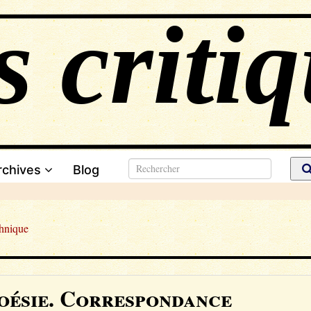
rchives
Blog
chnique
Poésie. Correspondance