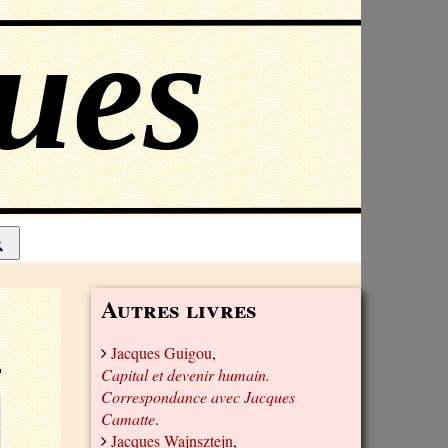
Autres livres
Jacques Guigou
,
Capital et devenir humain.
Correspondance avec Jacques
Camatte
.
Jacques Wajnsztejn
,