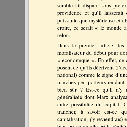
semble-t-il disparu sous préte
providence et qu’il laisserai
puissante que mystérieuse et a
croire, ce serait « le monde à
selon.
Dans le premier article, le
moralisateur du début pour don
« économique ». En effet, ce qu
posent ce qu’ils décrivent (l’a
national) comme le signe d’une
marchés peu porteurs rendant i
bien sûr ? Est-ce qu’il n’y 
généralisée dont Marx analysa
autre possibilité du capital.
trancher, à savoir est-ce qu
capitalisation, j’y reviendrais) 
bien est-ce qu’elle est la réalit