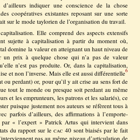
t d’ailleurs indiquer une conscience de la chose
ndes coopératives existantes reposant sur une sorte
it sur le mode taylorien de l’organisation du travail.
apitalisation. Elle comprend des aspects extensifs
nt sujette à capitalisation à partir du moment où,
tal domine la valeur en atteignant un haut niveau de
er un prix à quelque chose qui n’a pas de valeur
lle n’est pas produite. Or, dans la capitalisation,
6
e et non l’inverse. Mais elle est aussi différentielle
 ou perdant) or, pour qu’il y ait crise au sens fort de
 que tout le monde ou presque soit perdant au même
s et les emprunteurs, les patrons et les salariés), ce
ter puisque justement nos auteurs se réfèrent tous à
vec parfois d’ailleurs, des affirmations à l’emporte-
 par « l’expert » Patrick Artus qui intervient dans
ltats du rapport sur le
cac
40 sont biaisés par le fait
n’interviennent pas au même niveau d’articulation de