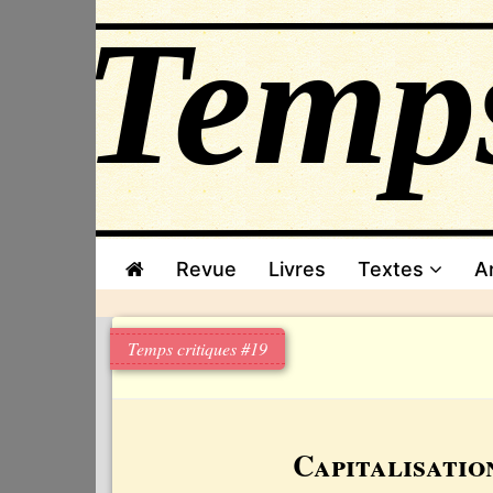
Revue
Livres
Textes
A
Temps critiques #19
Capitalisatio