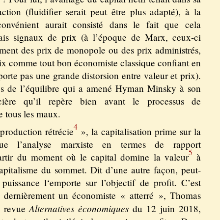
uction (fluidifier serait peut être plus adapté), à la
convénient aurait consisté dans le fait que cela
is signaux de prix (à l’époque de Marx, ceux-ci
lement des prix de monopole ou des prix administrés,
 prix comme tout bon économiste classique confiant en
porte pas une grande distorsion entre valeur et prix).
ies de l’équilibre qui a amené Hyman Minsky à son
ancière qu’il repère bien avant le processus de
e tous les maux.
4
production rétrécie
», la capitalisation prime sur la
que l’analyse marxiste en termes de rapport
5
partir du moment où le capital domine la valeur
à
capitalisme du sommet. Dit d’une autre façon, peut-
 puissance l‘emporte sur l’objectif de profit. C’est
it dernièrement un économiste « atterré », Thomas
Alternatives économiques
la revue
du 12 juin 2018,