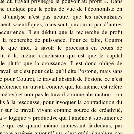
iste du travail privilégie le pouvoir au profit ». Dans
nne quelque peu le point de vue de l’économiste en
 d’analyse n’est pas neutre, que les mécanismes
nt scientifiques, mais sont parcourus par d’autres
ccurrence. Il en déduit que la recherche de profit
 la recherche de puissance. Pour ce faire, Coutrot
le que moi, à savoir le processus en cours de
outit à la même conclusion qui est que le capital
le plutôt que la croissance. Il est donc obligé de
avail et c’est pour cela qu’il cite Postone, mais sans
pour Coutrot, le travail abstrait de Postone ce n’est
 référence au travail concret qui, lui-même, est référé
u métier) et non pas le travail comme abstraction ; ou
dis à la rescousse, pour invoquer la contradiction du
ir sur le travail vivant comme source de créativité,
sa « logique » productive qui l’amène à subsumer ce
 Ce qui est quand même intéressant là-dedans, par
ncore assénée aujourd’hui, c’est qu’il n’analyse pas