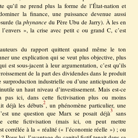
xte qu’il ne prend plus la forme de l’État-nation et
t dominer la finance, une puissance devenue aussi
phynance
bsurde (la
du Père Ubu de Jarry). À les en
 l’envers », la crise avec petit c ou grand C, c’est
s auteurs du rapport quittent quand même le ton
ner une explication qui se veut plus objective, plus
i est sous-jacent à leur argumentation, c’est qu’ils
ccroissement de la part des dividendes dans le produit
 surproduction industrielle ou d’une anticipation de
nutile un haut niveau d’investissement. Mais est-ce
a pas ici, dans cette fictivisation plus ou moins
2
it déjà les débuts
, un phénomène particulier, une
3
 C’est une question que Marx se posait déjà
sans
e cette fictivisation (mais ici, on peut mettre
est corrélée à la « réalité (« l’économie réelle ») ; ou
é ? Pour lui, l’avantage du capital fictif tenait dans sa