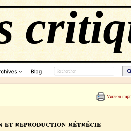
rchives
Blog
Version impr
n et reproduction rétrécie