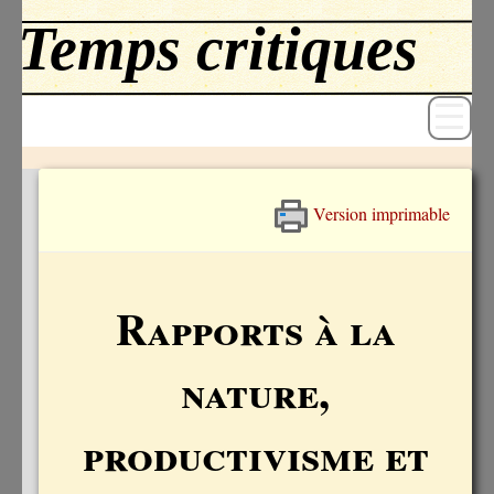
Version imprimable
Revue
Livres
Rapports à la
Textes
nature,
Archives
Blog
productivisme et