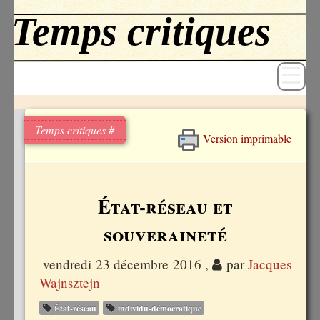
Temps critiques #
Version imprimable
Revue
Livres
État-réseau et
Textes
souveraineté
Archives
vendredi 23 décembre 2016
,
par
Jacques
Blog
Wajnsztejn
État-réseau
in­­di­­vi­du-dé­­mo­­cra­­ti­que