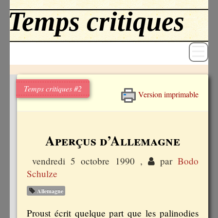
Temps critiques #2
Version imprimable
Revue
Livres
Aperçus d’Allemagne
Textes
vendredi 5 octobre 1990
,
par
Bodo
Archives
Schulze
Blog
Allemagne
Proust écrit quelque part que les palinodies