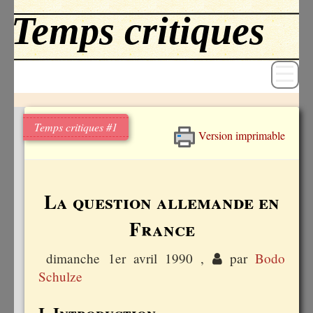
Temps critiques #1
Version imprimable
Revue
Livres
La question allemande en
Textes
France
Archives
dimanche 1er avril 1990
,
par
Bodo
Blog
Schulze
I. Introduction