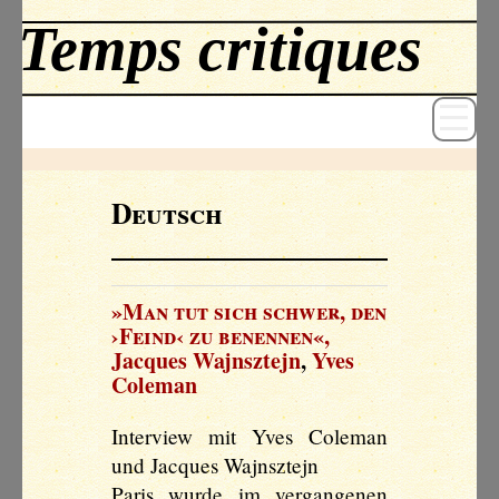
Deutsch
Revue
Livres
»Man tut sich schwer, den
›Feind‹ zu benennen«
,
Textes
Jacques Wajnsztejn
,
Yves
Coleman
Archives
Blog
Interview mit Yves Coleman
und Jacques Wajnsztejn
Paris wurde im vergangenen